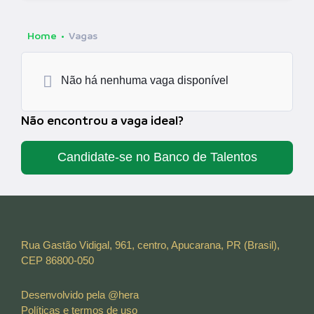
Home
Vagas
Não há nenhuma vaga disponível
Não encontrou a vaga ideal?
Candidate-se no Banco de Talentos
Rua Gastão Vidigal, 961, centro, Apucarana, PR (Brasil),
CEP 86800-050
Desenvolvido pela @hera
Políticas e termos de uso